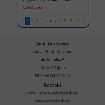
Czytaj więcej
1
2
3
4
5
6
7
8
9
10
11
Dane Adresowe
Adast Polska Sp. z o.o.
ul. Wspólna 9
45 - 837 Opole
NIP 754-313-63-22
Kontakt
e-mail:
adast@adastpolska.pl
www.adastpolska.pl