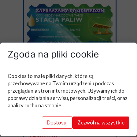
Zgoda na pliki cookie
Targi "Stacja Paliw" 2026 już
Cookies to małe pliki danych, które są
niebawem
przechowywane na Twoim urządzeniu podczas
26 marca 2026
przeglądania stron internetowych. Używamy ich do
📢 Spotkajmy się na targach „Stacja
poprawy działania serwisu, personalizacji treści, oraz
Paliw” 2026!
analizy ruchu na stronie.
Serdecznie zapraszamy do odwiedzenia
stoiska ADAST Polska podczas
jednego z najważniejszych wydarzeń
branży paliwowej w Polsce!
Dostosuj
Zezwól na wszystkie
📅 13–15 maja 2026📍 EXPO XXI,...