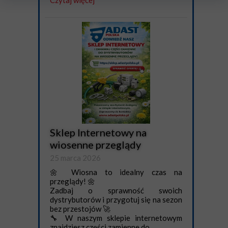
Czytaj więcej
Sklep Internetowy na
wiosenne przeglądy
25 marca 2026
🌼 Wiosna to idealny czas na
przeglądy! 🌼
Zadbaj o sprawność swoich
dystrybutorów i przygotuj się na sezon
bez przestojów 🚀
🔧 W naszym sklepie internetowym
znajdziesz części zamienne do...