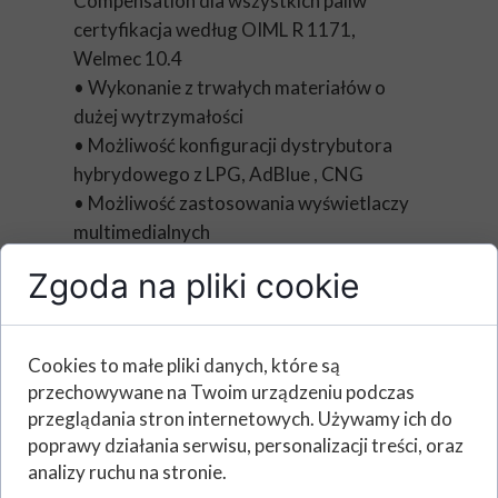
Compensation dla wszystkich paliw
certyfikacja według OIML R 1171,
Welmec 10.4
• Wykonanie z trwałych materiałów o
dużej wytrzymałości
• Możliwość konfiguracji dystrybutora
hybrydowego z LPG, AdBlue , CNG
• Możliwość zastosowania wyświetlaczy
multimedialnych
FOLDER MAJOR.PDF
Zgoda na pliki cookie
Cookies to małe pliki danych, które są
przechowywane na Twoim urządzeniu podczas
przeglądania stron internetowych. Używamy ich do
poprawy działania serwisu, personalizacji treści, oraz
analizy ruchu na stronie.