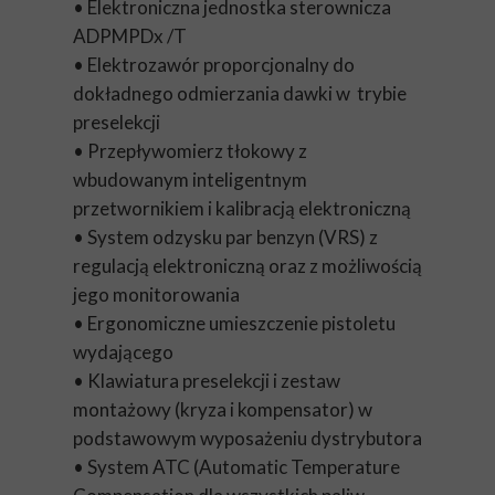
• Elektroniczna jednostka sterownicza
ADPMPDx /T
• Elektrozawór proporcjonalny do
dokładnego odmierzania dawki w trybie
preselekcji
• Przepływomierz tłokowy z
wbudowanym inteligentnym
przetwornikiem i kalibracją elektroniczną
• System odzysku par benzyn (VRS) z
regulacją elektroniczną oraz z możliwością
jego monitorowania
• Ergonomiczne umieszczenie pistoletu
wydającego
• Klawiatura preselekcji i zestaw
montażowy (kryza i kompensator) w
podstawowym wyposażeniu dystrybutora
• System ATC (Automatic Temperature