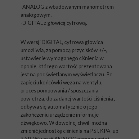
-ANALOG z wbudowanym manometrem
analogowym.
-DIGITAL z głowicą cyfrową.
W wersji DIGITAL, cyfrowa głowica
umożliwia, za pomocą przycisków +/–,
ustawienie wymaganego ciśnienia w
oponie, którego wartość prezentowana
jest na podświetlanym wyświetlaczu. Po
zapięciu końcówki węża na wentylu,
proces pompowania / spuszczania
powietrza, do zadanej wartości ciśnienia ,
odbywa się automatycznie o jego
zakończeniu urządzenie informuje
dźwiękowo. W dowolnej chwili można
zmienić jednostkę ciśnienia na PSI, KPA lub
BAR. W wersji ANALOG pompowanie i