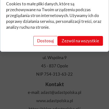
Cookies to małe pliki danych, które są
Wprowadzamy do sprzedaży
przechowywane na Twoim urządzeniu podczas
legalizowany
dystrybutor płynu do
przeglądania stron internetowych. Używamy ich do
spryskiwaczy
poprawy działania serwisu, personalizacji treści, oraz
analizy ruchu na stronie.
Dane Adresowe
Dostosuj
Zezwól na wszystkie
Adast Polska Sp. z o.o.
ul. Wspólna 9
45 - 837 Opole
NIP 754-313-63-22
Kontakt
e-mail:
adast@adastpolska.pl
www.adastpolska.pl
https://sklep.adastpolska.pl/