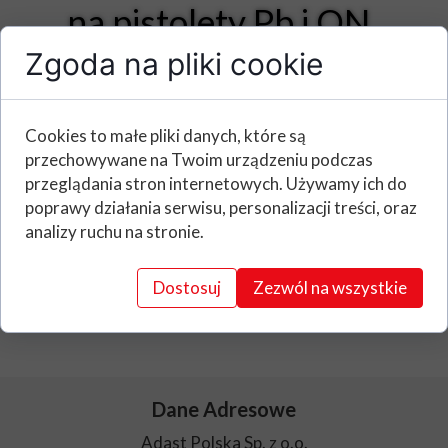
na pistolety Pb i ON
Zgoda na pliki cookie
Nowość w naszej ofercie,
OSŁONA REKLAMOWA NA PISTOLET
Pb
i
ON
Cookies to małe pliki danych, które są
przechowywane na Twoim urządzeniu podczas
przeglądania stron internetowych. Używamy ich do
Zapraszamy na zakupy do naszego e-
poprawy działania serwisu, personalizacji treści, oraz
sklepu
analizy ruchu na stronie.
www.sklep.adastpolska.pl
Dostosuj
Zezwól na wszystkie
lub do kontaktu przez formularz
kontaktowy
Dane Adresowe
Adast Polska Sp. z o.o.