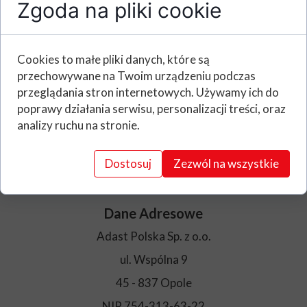
Zgoda na pliki cookie
przed wojną
Nie możemy bezczynnie patrzeć na
Cookies to małe pliki danych, które są
tragedie ludzi z
.
PSP nr 31 im.UNICEF w
przechowywane na Twoim urządzeniu podczas
Opolu
zorganizowała zbiórkę rzeczy dla
przeglądania stron internetowych. Używamy ich do
uchodźców, a my postanowiliśmy pomoc
poprawy działania serwisu, personalizacji treści, oraz
w przetransportowaniu tych rzeczy do
analizy ruchu na stronie.
CH Turawa Park
gdzie trwa zbiórka
najpotrzebniejszych rzeczy.
Dostosuj
Zezwól na wszystkie
Dane Adresowe
Adast Polska Sp. z o.o.
ul. Wspólna 9
45 - 837 Opole
NIP 754-313-63-22