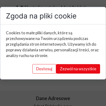
🔧⛽ Tłusty Czwartek w Adast Polska!
🍩🚀
Zgoda na pliki cookie
Dziś wyjątkowy dzień, kiedy możemy bez
wyrzutów sumienia…
zatankować pełen
bak pączków!
🍩💨
Cookies to małe pliki danych, które są
przechowywane na Twoim urządzeniu podczas
Tak jak nasze systemy dbają o płynność i
przeglądania stron internetowych. Używamy ich do
efektywność, tak my dziś dbamy o to,
poprawy działania serwisu, personalizacji treści, oraz
żeby nikt nie pracował na sucho. 💪☕ Bo
analizy ruchu na stronie.
dobra energia to podstawa – niezależnie,
czy mowa o paliwie, czy słodkim dopingu!
😋
Dostosuj
Zezwól na wszystkie
A Wy ile pączków dziś "zatankowaliście"?
Dane Adresowe