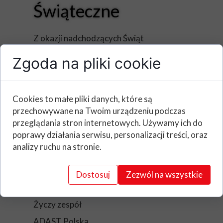
Świąteczne
Z okazji nadchodzących Świąt
Wielkanocnych
Zgoda na pliki cookie
wszystkim naszym klientom
i przyjaciołom
pragniemy złożyć najserdeczniejsze
Cookies to małe pliki danych, które są
życzenia
przechowywane na Twoim urządzeniu podczas
przeglądania stron internetowych. Używamy ich do
wielu radosnych i ciepłych chwil,
poprawy działania serwisu, personalizacji treści, oraz
odpoczynku w rodzinnej atmosferze
analizy ruchu na stronie.
oraz mnóstwo pomyślności w życiu
prywatnym i zawodowym
Dostosuj
Zezwól na wszystkie
Życzy zespół
ADAST Polska